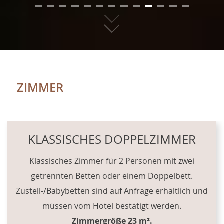
01
02
03
04
05
06
07
08
09
10
11
12
13
ZIMMER
CONTENT BLOCKS
KLASSISCHES DOPPELZIMMER
Klassisches Zimmer für 2 Personen mit zwei
getrennten Betten oder einem Doppelbett.
Zustell-/Babybetten sind auf Anfrage erhältlich und
müssen vom Hotel bestätigt werden.
Zimmergröße 23 m².