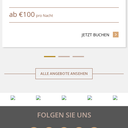
ab
€
100
pro Nacht
JETZT BUCHEN
- SPAREN 
ALLE ANGEBOTE ANSEHEN
FOLGEN SIE UNS