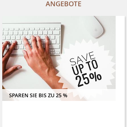
ANGEBOTE
N SIE 4 NÄCHTE UND MEHR UND SPAREN SIE 8 %
SPAREN SIE BIS ZU 25 %