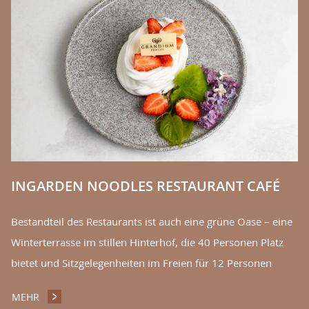
K
ty
Gr
in
M
INGARDEN NOODLES RESTAURANT CAFÉ
Bestandteil des Restaurants ist auch eine grüne Oase – eine
Winterterrasse im stillen Hinterhof, die 40 Personen Platz
bietet und Sitzgelegenheiten im Freien für 12 Personen
MEHR
INGARDEN NOODLES RESTAURANT CAFÉ