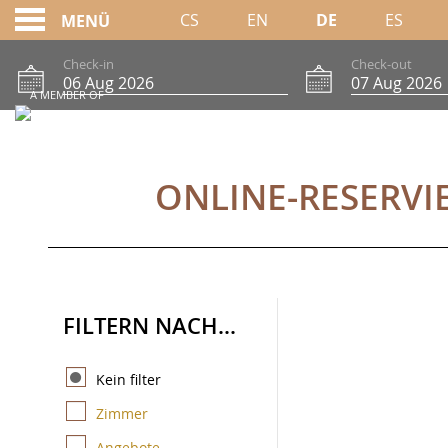
CS
EN
DE
ES
MENÜ
Check-in
Check-out
A MEMBER OF
ONLINE-RESERVIER
ONLINE-RESERV
FILTERN NACH...
Kein filter
Zimmer
Angebote