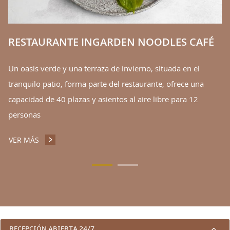
V
RESTAURANTE INGARDEN NOODLES CAFÉ
Un oasis verde y una terraza de invierno, situada en el
tranquilo patio, forma parte del restaurante, ofrece una
capacidad de 40 plazas y asientos al aire libre para 12
personas
VER MÁS
RESTAURANTE INGARDEN NOODLES CAFÉ
3 RAZONES PARA ALOJARSE CON NOS
RECEPCIÓN ABIERTA 24/7