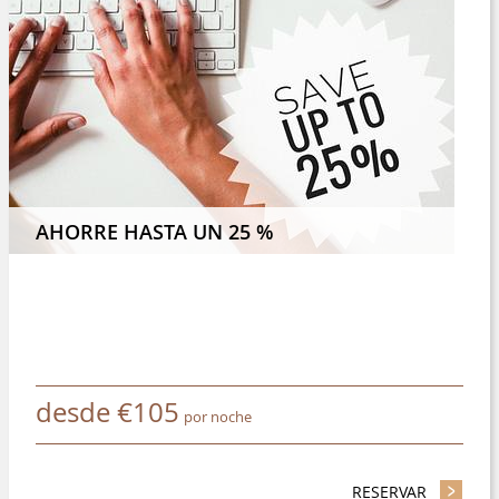
EZCA 4 NOCHES O MÁS Y AHORRE UN 8 %
AHORRE HASTA UN 25 %
desde
€
105
por noche
RESERVAR
- AHORRE