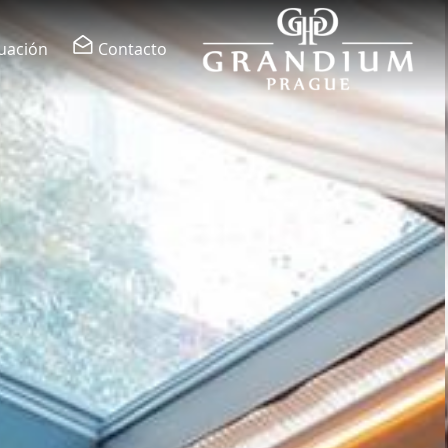
tuación
Contacto