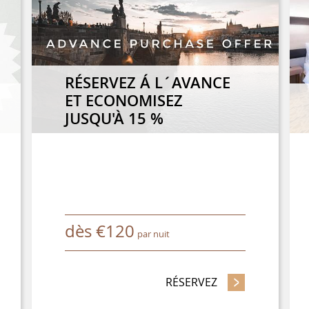
RÉSERVEZ Á L´AVANCE
ET ECONOMISEZ
JUSQU'À 15 %
dès
€
120
par nuit
OMISEZ JUSQU'À 25 %
RÉSERVEZ
- RÉSERVEZ Á L´