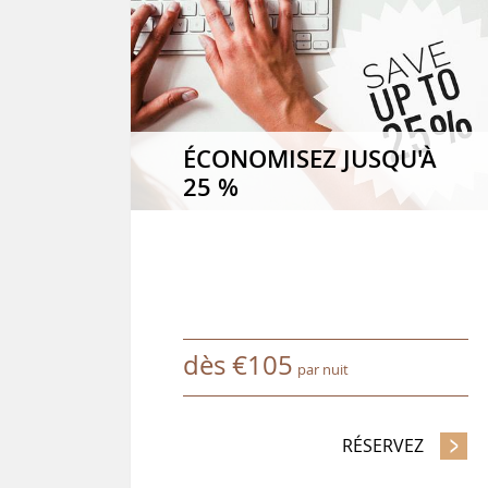
ÉCONOMISEZ JUSQU'À
25 %
dès
€
105
par nuit
RÉSERVEZ
- ÉCON