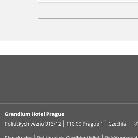
ADRESSE
Grandium Hotel Prague
Politickych veznu 913/12
110 00 Prague 1
Czechia
Plan du site
Politique de Confidentialité
Préférences d