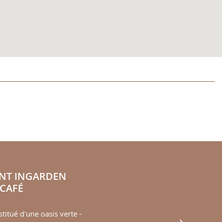
NT INGARDEN
CAFÉ
stitué d'une oasis verte -
Next