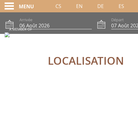
CS
EN
DE
ES
MENU
Arrivée
Départ
A MEMBER OF
LOCALISATION
LOCALISATION