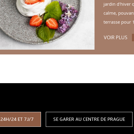
jardin d'hiver 
calme, pouvant
terrasse pour 
VOIR PLUS
RE
EC NOUS
24H/24 ET 7J/7
SE GARER AU CENTRE DE PRAGUE