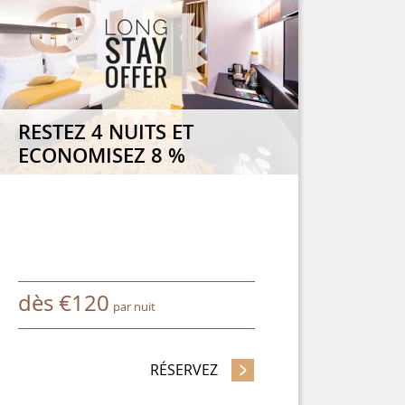
RESTEZ 4 NUITS ET
ECONOMISEZ 8 %
dès
€
120
par nuit
AVANCE ET ECONOMISEZ JUSQU'À 15 %
RÉSERVEZ
- RESTEZ 4 NUITS ET ECON