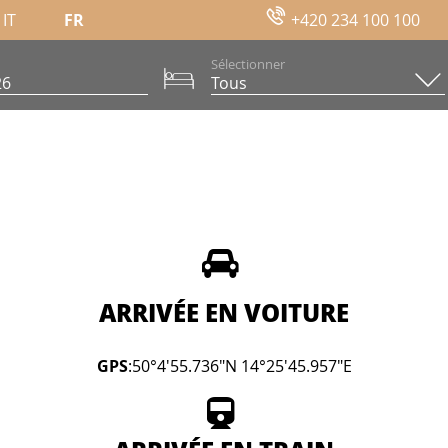
IT
FR
+420 234 100 100
Sélectionner
ARRIVÉE EN VOITURE
GPS
:50°4'55.736"N 14°25'45.957"E