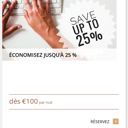
 4 NUITS ET ECONOMISEZ 8 %
ÉCONOMISEZ JUSQU'À 25 %
dès
€
100
par nuit
RÉSERVEZ
- ÉCONOM