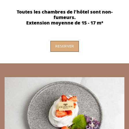
Toutes les chambres de l'hôtel sont non-
fumeurs.
Extension moyenne de 15 - 17 m²
RESERVER
BANNERS
C
ty
Gr
in