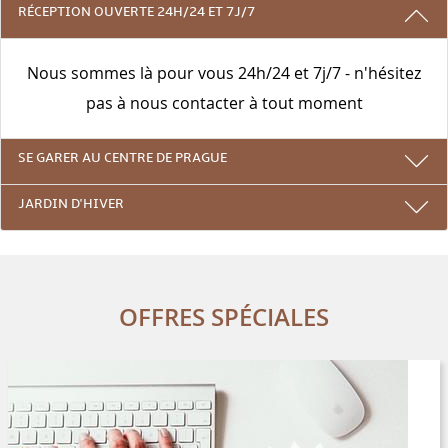
3 RAISONS DE RESTER AVEC NOUS
RÉCEPTION OUVERTE 24H/24 ET 7J/7
Nous sommes là pour vous 24h/24 et 7j/7 - n'hésitez
pas à nous contacter à tout moment
SE GARER AU CENTRE DE PRAGUE
JARDIN D'HIVER
OFFRES SPÉCIALES