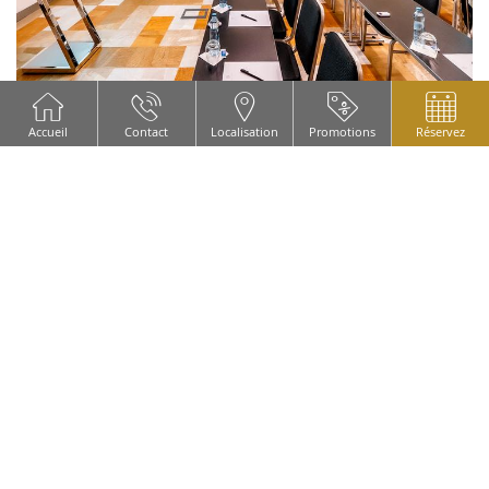
Accueil
Contact
Localisation
Promotions
Réservez
La capacité maximale de la plénière principale
Mars – Jupiter – Saturne en style théâtre sera
attendue jusqu'à 311 participants sur 296 m2
(3.186,1 pieds carrés).
Des murs d'air permettront de diviser l'espace en 3
salles de réunion avec projection préservée dans
chaque section.
Il y a 2 salles de réunion supplémentaires