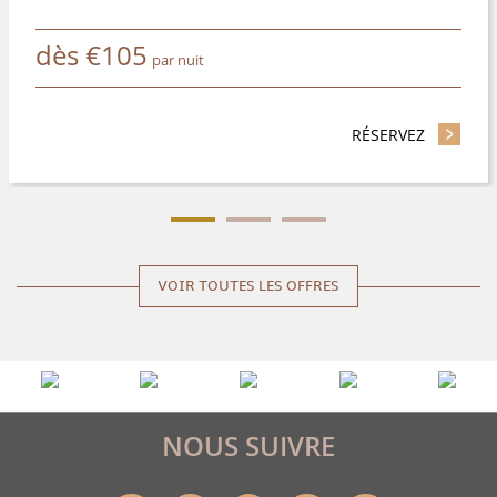
dès
€
105
par nuit
RÉSERVEZ
- ÉCONOM
VOIR TOUTES LES OFFRES
NOUS SUIVRE