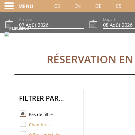
CS
EN
DE
ES
MENU
Arrivée
Départ
A MEMBER OF
RÉSERVATION EN LIG
RÉSERVATION EN
FILTRER PAR...
Pas de filtre
Chambres
Offres spéciales