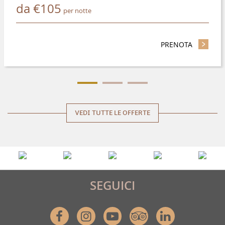
da
€
105
per notte
PRENOTA
- RISPAR
VEDI TUTTE LE OFFERTE
SEGUICI
Facebook
Instagram
Youtube
Tripadvisor
Linkedin