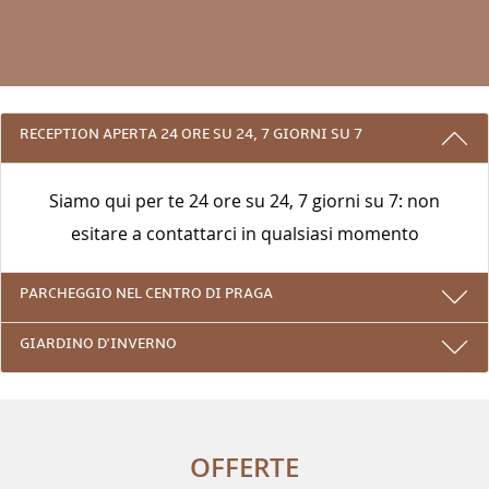
3 RAGIONI PER PRENOTARE CON NOI
RECEPTION APERTA 24 ORE SU 24, 7 GIORNI SU 7
Siamo qui per te 24 ore su 24, 7 giorni su 7: non
esitare a contattarci in qualsiasi momento
PARCHEGGIO NEL CENTRO DI PRAGA
GIARDINO D'INVERNO
OFFERTE