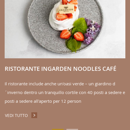
ty
Gr
in
V
RISTORANTE INGARDEN NOODLES CAFÉ
Il ristorante include anche un'oasi verde – un giardino d
´inverno dentro un tranquillo cortile con 40 posti a sedere e
posti a sedere all'aperto per 12 person
VEDI TUTTO
RISTORANTE INGARDEN NOODLES CAFÉ