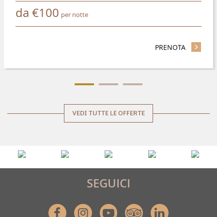
da
€
100
per notte
PRENOTA
- RISPAR
VEDI TUTTE LE OFFERTE
SEGUICI
Facebook
Instagram
Youtube
Tripadvisor
Linkedin