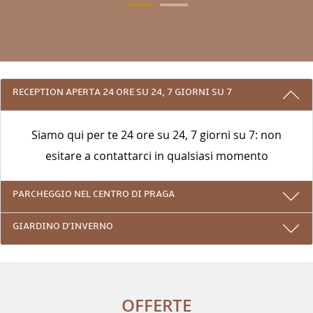
3 RAGIONI PER PRENOTARE CON NOI
RECEPTION APERTA 24 ORE SU 24, 7 GIORNI SU 7
Siamo qui per te 24 ore su 24, 7 giorni su 7: non
esitare a contattarci in qualsiasi momento
PARCHEGGIO NEL CENTRO DI PRAGA
GIARDINO D'INVERNO
OFFERTE