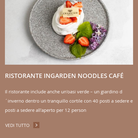
C
ty
Gr
in
V
RISTORANTE INGARDEN NOODLES CAFÉ
Il ristorante include anche un'oasi verde – un giardino d
´inverno dentro un tranquillo cortile con 40 posti a sedere e
posti a sedere all'aperto per 12 person
VEDI TUTTO
RISTORANTE INGARDEN NOODLES CAFÉ