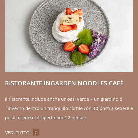
C
ty
Gr
in
V
RISTORANTE INGARDEN NOODLES CAFÉ
Il ristorante include anche un'oasi verde – un giardino d
´inverno dentro un tranquillo cortile con 40 posti a sedere e
posti a sedere all'aperto per 12 person
VEDI TUTTO
RISTORANTE INGARDEN NOODLES CAFÉ