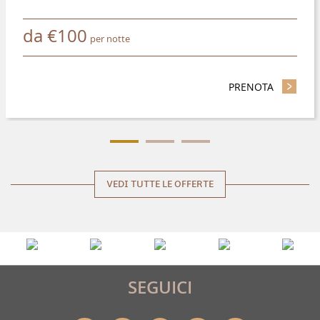
da
€
100
per notte
PRENOTA
- RISPAR
VEDI TUTTE LE OFFERTE
SEGUICI